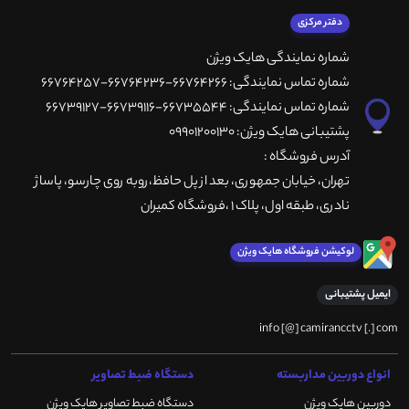
دفتر مرکزی
شماره نمایندگی هایک ویژن
شماره تماس نمایندگی: 66764266-66764236-66764257
شماره تماس نمایندگی: 66735544-66739116-66739127
پشتیبانی هایک ویژن: 09901200130
آدرس فروشگاه :
تهران، خيابان جمهوری، بعد از پل حافظ،روبه روی چارسو، پاساژ
نادری، طبقه اول، پلاک 1 ،فروشگاه کمیران
لوکیشن فروشگاه هایک ویژن
ایمیل پشتیبانی
info [@] camirancctv [.] com
انواع دوربین مداربسته
دستگاه ضبط تصاویر
دوربین هایک ویژن
دستگاه ضبط تصاویر هایک ویژن