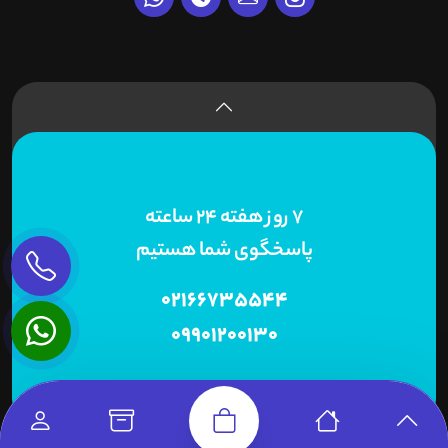
7 روز هفته 24 ساعته
پاسخگوی شما هستیم
02166735544
09901200130