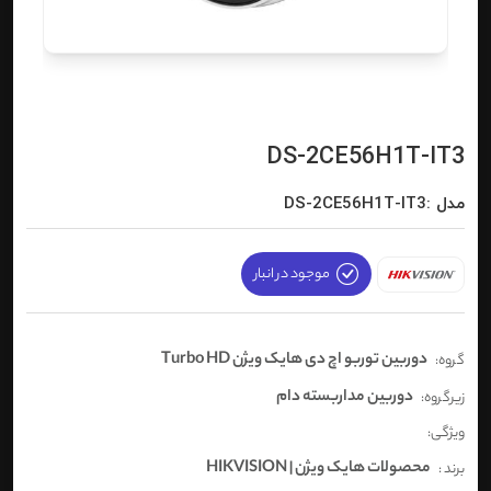
DS-2CE56H1T-IT3
مدل :DS-2CE56H1T-IT3
موجود در انبار
دوربین توربو اچ دی هایک ویژن Turbo HD
گروه:
دوربین مداربسته دام
زیرگروه:
ویژگی:
محصولات هایک ویژن | HIKVISION
برند :