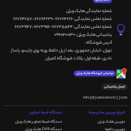
شماره نمایندگی هایک ویژن
شماره تماس نمایندگی: 66764266-66764236-66764257
شماره تماس نمایندگی: 66735544-66739116-66739127
پشتیبانی هایک ویژن: 09901200130
آدرس فروشگاه :
تهران، خيابان جمهوری، بعد از پل حافظ،روبه روی چارسو، پاساژ
نادری، طبقه اول، پلاک 1 ،فروشگاه کمیران
لوکیشن فروشگاه هایک ویژن
ایمیل پشتیبانی
info [@] camirancctv [.] com
انواع دوربین مداربسته
دستگاه ضبط تصاویر
دوربین هایک ویژن
دستگاه ضبط تصاویر هایک ویژن
دوربین داهوا
دستگاه DVR هایک ویژن