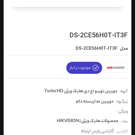
DS-2CE56H0T-IT3F
مدل :DS-2CE56H0T-IT3F
موجود در انبار
دوربین توربو اچ دی هایک ویژن Turbo HD
گروه:
دوربین مداربسته دام
زیرگروه:
ویژگی:
محصولات هایک ویژن | HIKVISION
برند :
گارانتی پارس ارتباط
گارانتی: