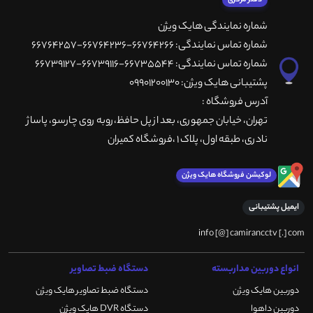
شماره نمایندگی هایک ویژن
شماره تماس نمایندگی: 66764266-66764236-66764257
شماره تماس نمایندگی: 66735544-66739116-66739127
پشتیبانی هایک ویژن: 09901200130
آدرس فروشگاه :
تهران، خيابان جمهوری، بعد از پل حافظ،روبه روی چارسو، پاساژ
نادری، طبقه اول، پلاک 1 ،فروشگاه کمیران
لوکیشن فروشگاه هایک ویژن
ایمیل پشتیبانی
info [@] camirancctv [.] com
انواع دوربین مداربسته
دستگاه ضبط تصاویر
دوربین هایک ویژن
دستگاه ضبط تصاویر هایک ویژن
دوربین داهوا
دستگاه DVR هایک ویژن