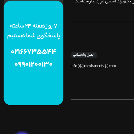
 تجهیزات امنیتی مورد نیاز شماست.
7 روز هفته 24 ساعته
پاسخگوی شما هستیم
02166735544
ایمیل پشتیبانی
09901200130
info [@] camirancctv [.] com