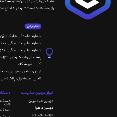
نمایندگی فروش دوربین مداربسته معتبر
برای مشاهده قیمت‌ها و خرید انواع محص
دفتر مرکزی
شماره نمایندگی هایک ویژن
شماره تماس نمایندگی: 66764266-66764236-66764257
شماره تماس نمایندگی: 66735544-66739116-66739127
پشتیبانی هایک ویژن: 09901200130
آدرس فروشگاه :
تهران، خيابان جمهوری، بعد ا
نادری، طبقه اول، پلاک 1 ،فروشگاه کمیران
انواع دوربین مداربسته
دستگاه 
دوربین هایک ویژن
دستگاه 
ویژن
دوربین داهوا
دستگاه DVR هایک ویژن
دوربین یونی ویو