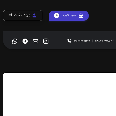
سبد خرید
0
ورود / ثبت نام
09901200130
|
02166735544