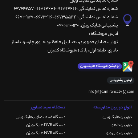
شماره نمایندگی هایک ویژن
شماره تماس نمایندگی: 66764266-66764236-66764257
شماره تماس نمایندگی: 66735544-66739116-66739127
پشتیبانی هایک ویژن: 09901200130
آدرس فروشگاه :
تهران، خيابان جمهوری، بعد از پل حافظ،روبه روی چارسو، پاساژ
نادری، طبقه اول، پلاک 1 ،فروشگاه کمیران
لوکیشن فروشگاه هایک ویژن
ایمیل پشتیبانی
info [@] camirancctv [.] com
انواع دوربین مداربسته
دستگاه ضبط تصاویر
دوربین هایک ویژن
دستگاه ضبط تصاویر هایک ویژن
دوربین داهوا
دستگاه DVR هایک ویژن
دوربین یونی ویو
دستگاه NVR هایک ویژن