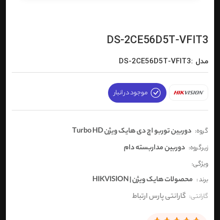
DS-2CE56D5T-VFIT3
مدل :DS-2CE56D5T-VFIT3
موجود در انبار
دوربین توربو اچ دی هایک ویژن Turbo HD
گروه:
دوربین مداربسته دام
زیرگروه:
ویژگی:
محصولات هایک ویژن | HIKVISION
برند :
گارانتی پارس ارتباط
گارانتی: