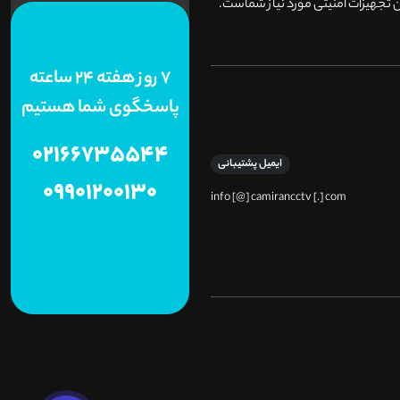
 تجهیزات امنیتی مورد نیاز شماست.
7 روز هفته 24 ساعته
پاسخگوی شما هستیم
02166735544
ایمیل پشتیبانی
09901200130
info [@] camirancctv [.] com