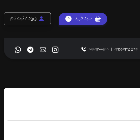
سبد خرید
0
ورود / ثبت نام
09901200130
|
02166735544