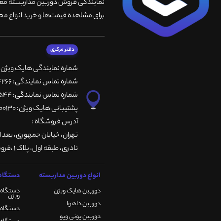
نمایندگی فروش دوربین مداربسته معتبر
برای مشاهده قیمت‌ها و خرید انواع محص
دفتر مرکزی
شماره نمایندگی هایک ویژن
شماره تماس نمایندگی: 66764266-66764236-66764257
شماره تماس نمایندگی: 66735544-66739116-66739127
پشتیبانی هایک ویژن: 09901200130
آدرس فروشگاه :
تهران، خيابان جمهوری، بعد ا
نادری، طبقه اول، پلاک 1 ،فروشگاه کمیران
انواع دوربین مداربسته
دستگاه 
دوربین هایک ویژن
دستگاه 
ویژن
دوربین داهوا
دستگاه DVR هایک ویژن
دوربین یونی ویو