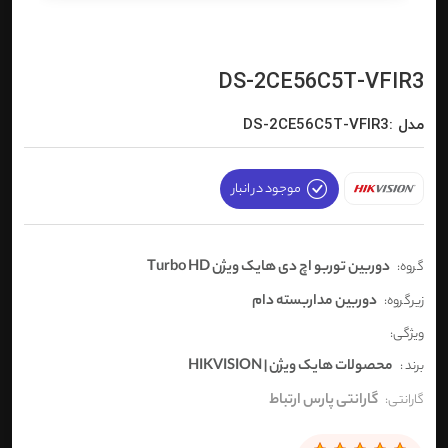
DS-2CE56C5T-VFIR3
مدل :DS-2CE56C5T-VFIR3
موجود در انبار
دوربین توربو اچ دی هایک ویژن Turbo HD
گروه:
دوربین مداربسته دام
زیرگروه:
ویژگی:
محصولات هایک ویژن | HIKVISION
برند :
گارانتی پارس ارتباط
گارانتی: