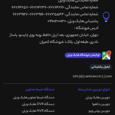
شماره نمایندگی هایک ویژن
شماره تماس نمایندگی: 66764266-66764236-66764257
شماره تماس نمایندگی: 66735544-66739116-66739127
پشتیبانی هایک ویژن: 09901200130
آدرس فروشگاه :
تهران، خيابان جمهوری، بعد از پل حافظ،روبه روی چارسو، پاساژ
نادری، طبقه اول، پلاک 1 ،فروشگاه کمیران
لوکیشن فروشگاه هایک ویژن
ایمیل پشتیبانی
info [@] camirancctv [.] com
انواع دوربین مداربسته
دستگاه ضبط تصاویر
دوربین هایک ویژن
دستگاه ضبط تصاویر هایک ویژن
دوربین داهوا
دستگاه DVR هایک ویژن
دوربین یونی ویو
دستگاه NVR هایک ویژن