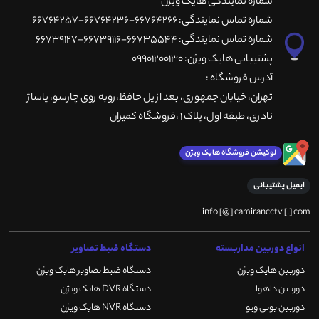
شماره نمایندگی هایک ویژن
شماره تماس نمایندگی: 66764266-66764236-66764257
شماره تماس نمایندگی: 66735544-66739116-66739127
پشتیبانی هایک ویژن: 09901200130
آدرس فروشگاه :
تهران، خيابان جمهوری، بعد از پل حافظ،روبه روی چارسو، پاساژ
نادری، طبقه اول، پلاک 1 ،فروشگاه کمیران
لوکیشن فروشگاه هایک ویژن
ایمیل پشتیبانی
info [@] camirancctv [.] com
انواع دوربین مداربسته
دستگاه ضبط تصاویر
دوربین هایک ویژن
دستگاه ضبط تصاویر هایک ویژن
دوربین داهوا
دستگاه DVR هایک ویژن
دوربین یونی ویو
دستگاه NVR هایک ویژن