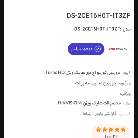
DS-2CE16H0T-IT3ZF
مدل :DS-2CE16H0T-IT3ZF
موجود در انبار
دوربین توربو اچ دی هایک ویژن Turbo HD
گروه:
دوربین مداربسته بولت
زیرگروه:
ویژگی:
محصولات هایک ویژن | HIKVISION
برند :
گارانتی پارس ارتباط
گارانتی:
(
2
نظر )