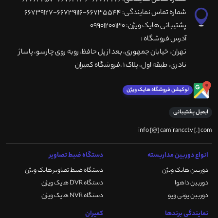
شماره تماس نمایندگی: 66735544-66739116-66739127
پشتیبانی هایک ویژن: 09901200130
آدرس فروشگاه :
تهران، خيابان جمهوری، بعد از پل حافظ،روبه روی چارسو، پاساژ
نادری، طبقه اول، پلاک 1 ،فروشگاه کمیران
لوکیشن فروشگاه هایک ویژن
ایمیل پشتیبانی
info [@] camirancctv [.] com
انواع دوربین مداربسته
دستگاه ضبط تصاویر
دوربین هایک ویژن
دستگاه ضبط تصاویر هایک ویژن
دوربین داهوا
دستگاه DVR هایک ویژن
دوربین یونی ویو
دستگاه NVR هایک ویژن
نمایندگی برندها
کمیران