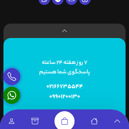
7 روز هفته 24 ساعته
پاسخگوی شما هستیم
02166735544
09901200130