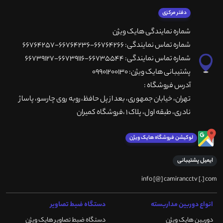
دفتر مرکزی
شماره نمایندگی هایک ویژن
شماره تماس نمایندگی: 66764266-66764236-66764257
شماره تماس نمایندگی: 66735544-66739116-66739127
پشتیبانی هایک ویژن: 09901200130
آدرس فروشگاه :
تهران، خيابان جمهوری، بعد از پل حافظ،روبه روی چارسو، پاساژ
نادری، طبقه اول، پلاک 1 ،فروشگاه کمیران
لوکیشن فروشگاه هایک ویژن
ایمیل پشتیبانی
info [@] camirancctv [.] com
انواع دوربین مداربسته
دستگاه ضبط تصاویر
دوربین هایک ویژن
دستگاه ضبط تصاویر هایک ویژن