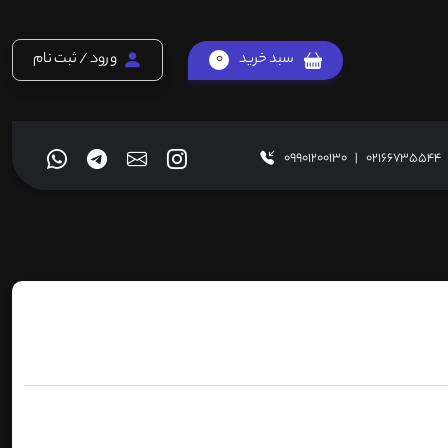
سبد خرید
0
ورود / ثبت نام
09901200130
|
02166735544