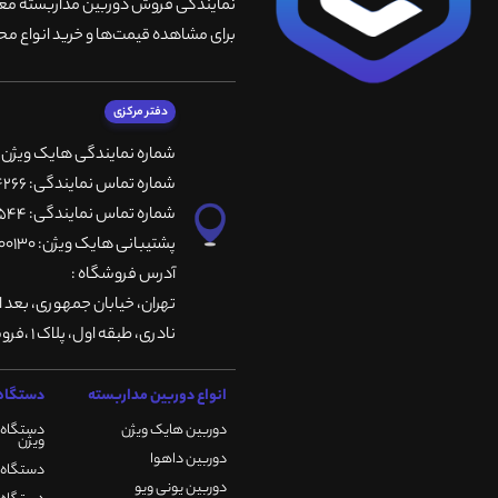
نمایندگی فروش دوربین مداربسته معتبر
برای مشاهده قیمت‌ها و خرید انواع محص
دفتر مرکزی
شماره نمایندگی هایک ویژن
شماره تماس نمایندگی: 66764266-66764236-66764257
شماره تماس نمایندگی: 66735544-66739116-66739127
پشتیبانی هایک ویژن: 09901200130
آدرس فروشگاه :
تهران، خيابان جمهوری، بعد ا
نادری، طبقه اول، پلاک 1 ،فروشگاه کمیران
انواع دوربین مداربسته
دستگاه 
دوربین هایک ویژن
دستگاه 
ویژن
دوربین داهوا
دستگاه DVR هایک ویژن
دوربین یونی ویو