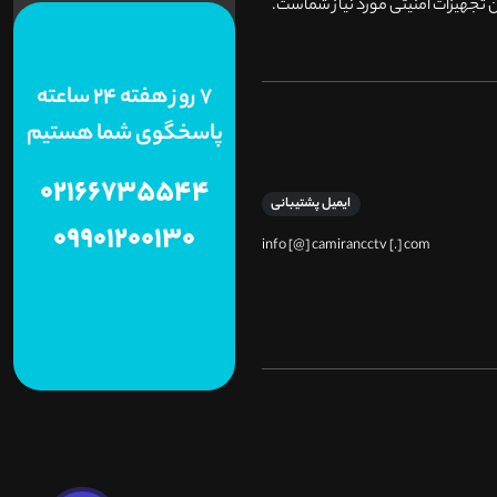
 تجهیزات امنیتی مورد نیاز شماست.
7 روز هفته 24 ساعته
پاسخگوی شما هستیم
02166735544
ایمیل پشتیبانی
09901200130
info [@] camirancctv [.] com