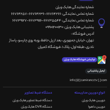
شماره نمایندگی هایک ویژن
شماره تماس نمایندگی: 66764266-66764236-66764257
شماره تماس نمایندگی: 66735544-66739116-66739127
پشتیبانی هایک ویژن: 09901200130
آدرس فروشگاه :
تهران، خيابان جمهوری، بعد از پل حافظ،روبه روی چارسو، پاساژ
نادری، طبقه اول، پلاک 1 ،فروشگاه کمیران
لوکیشن فروشگاه هایک ویژن
ایمیل پشتیبانی
info [@] camirancctv [.] com
انواع دوربین مداربسته
دستگاه ضبط تصاویر
دوربین هایک ویژن
دستگاه ضبط تصاویر هایک ویژن
دوربین داهوا
دستگاه DVR هایک ویژن