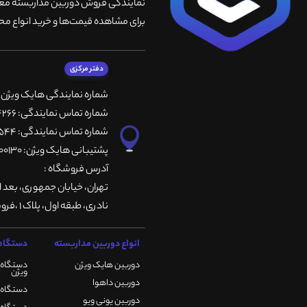
نمایندگی فروش دوربین مداربسته معتبر
برای مشاهده قیمت‌ها و خرید انواع محص
دفتر مرکزی
شماره نمایندگی هایک ویژن
شماره تماس نمایندگی: 66764266-66764236-66764257
شماره تماس نمایندگی: 66735544-66739116-66739127
پشتیبانی هایک ویژن: 09901200130
آدرس فروشگاه :
تهران، خيابان جمهوری، بعد ا
نادری، طبقه اول، پلاک 1 ،فروشگاه کمیران
انواع دوربین مداربسته
دستگاه 
دوربین هایک ویژن
دستگاه 
ویژن
دوربین داهوا
دستگاه DVR هایک ویژن
دوربین یونی ویو