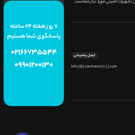
 تجهیزات امنیتی مورد نیاز شماست.
7 روز هفته 24 ساعته
پاسخگوی شما هستیم
02166735544
ایمیل پشتیبانی
09901200130
info [@] camirancctv [.] com