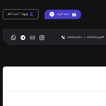
سبد خرید
0
ورود / ثبت نام
09901200130
|
02166735544