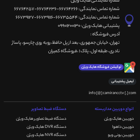
شماره نمایندگی هایک ویژن
شماره تماس نمایندگی: 66764266-66764236-66764257
شماره تماس نمایندگی: 66735544-66739116-66739127
پشتیبانی هایک ویژن: 09901200130
آدرس فروشگاه :
تهران، خيابان جمهوری، بعد از پل حافظ،روبه روی چارسو، پاساژ
نادری، طبقه اول، پلاک 1 ،فروشگاه کمیران
لوکیشن فروشگاه هایک ویژن
ایمیل پشتیبانی
info [@] camirancctv [.] com
انواع دوربین مداربسته
دستگاه ضبط تصاویر
دوربین هایک ویژن
دستگاه ضبط تصاویر هایک ویژن
دوربین داهوا
دستگاه DVR هایک ویژن
دوربین یونی ویو
دستگاه NVR هایک ویژن