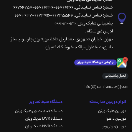
شماره تماس نمایندگی: 66764266-66764236-66764257
شماره تماس نمایندگی: 66735544-66739116-66739127
پشتیبانی هایک ویژن: 09901200130
آدرس فروشگاه :
تهران، خيابان جمهوری، بعد از پل حافظ،روبه روی چارسو، پاساژ
نادری، طبقه اول، پلاک 1 ،فروشگاه کمیران
لوکیشن فروشگاه هایک ویژن
ایمیل پشتیبانی
info [@] camirancctv [.] com
انواع دوربین مداربسته
دستگاه ضبط تصاویر
دوربین هایک ویژن
دستگاه ضبط تصاویر هایک ویژن
دوربین داهوا
دستگاه DVR هایک ویژن
دوربین یونی ویو
دستگاه NVR هایک ویژن