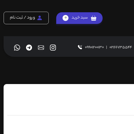
سبد خرید
0
ورود / ثبت نام
09901200130
|
02166735544