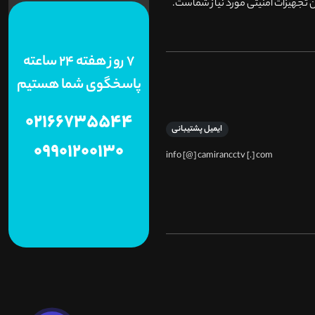
 تجهیزات امنیتی مورد نیاز شماست.
7 روز هفته 24 ساعته
پاسخگوی شما هستیم
02166735544
ایمیل پشتیبانی
09901200130
info [@] camirancctv [.] com