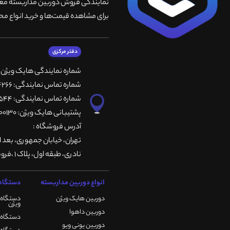
نمایندگی فروش دوربین مداربسته معتبر
برای مشاهده قیمت‌ها و خرید انواع محص
دفتر مرکزی
شماره نمایندگی هایک ویژن
شماره تماس نمایندگی: 66764266-66764236-66764257
شماره تماس نمایندگی: 66735544-66739116-66739127
پشتیبانی هایک ویژن: 09901200130
آدرس فروشگاه :
تهران، خيابان جمهوری، بعد ا
نادری، طبقه اول، پلاک 1 ،فروشگاه کمیران
انواع دوربین مداربسته
دستگاه 
دوربین هایک ویژن
دستگاه 
ویژن
دوربین داهوا
دستگاه DVR هایک ویژن
دوربین یونی ویو