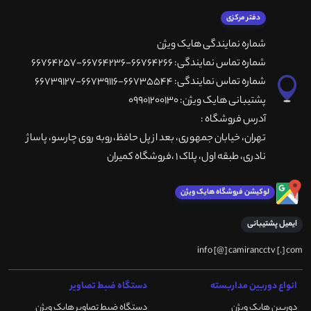
دفتر مرکزی
شماره نمایندگی هایک ویژن
شماره تماس نمایندگی: 66764266-66764236-66764257
شماره تماس نمایندگی: 66735544-66739116-66739127
پشتیبانی هایک ویژن: 09901200130
آدرس فروشگاه :
تهران، خيابان جمهوری، بعد از پل حافظ،روبه روی چارسو، پاساژ
نادری، طبقه اول، پلاک 1 ،فروشگاه کمیران
لوکیشن فروشگاه هایک ویژن
ایمیل پشتیبانی
info [@] camirancctv [.] com
انواع دوربین مداربسته
دستگاه ضبط تصاویر
دوربین هایک ویژن
دستگاه ضبط تصاویر هایک ویژن