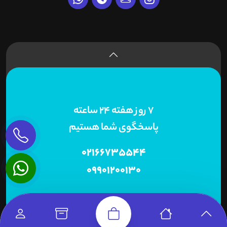
7 روز هفته 24 ساعته
پاسخگوی شما هستیم
02166735544
09901200130