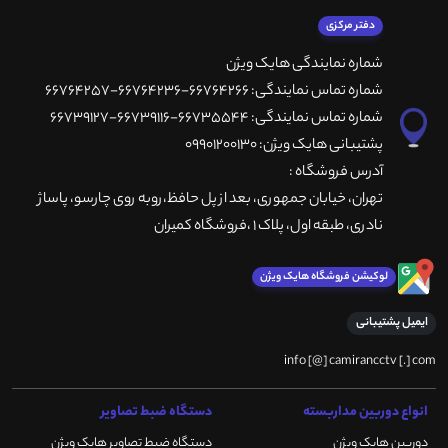
دفتر مرکزی
شماره نمایندگی هایک ویژن
شماره تماس نمایندگی: 66764266-66764236-66764257
شماره تماس نمایندگی: 66735544-66739116-66739127
پشتیبانی هایک ویژن: 09901200130
آدرس فروشگاه :
تهران، خيابان جمهوری، بعد از پل حافظ،روبه روی چارسو، پاساژ
نادری، طبقه اول، پلاک 1 ،فروشگاه کمیران
لوکیشن فروشگاه هایک ویژن
ایمیل پشتیبانی
info [@] camirancctv [.] com
انواع دوربین مداربسته
دستگاه ضبط تصاویر
دوربین هایک ویژن
دستگاه ضبط تصاویر هایک ویژن