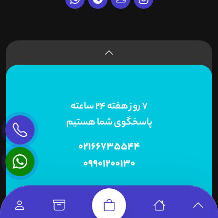
7 روز هفته 24 ساعته
پاسخگوی شما هستیم
02166735544
09901200130