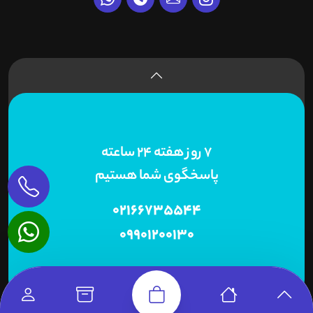
7 روز هفته 24 ساعته
پاسخگوی شما هستیم
02166735544
09901200130