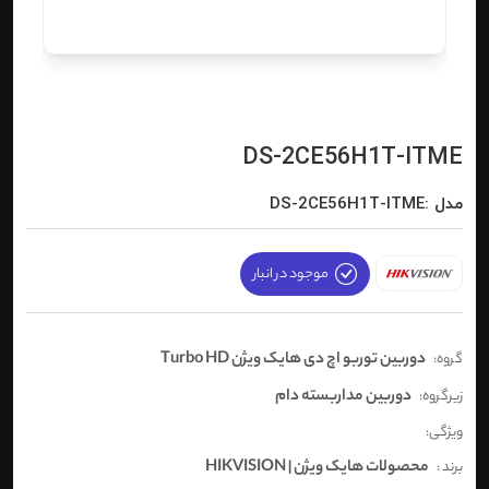
DS-2CE56H1T-ITME
مدل :DS-2CE56H1T-ITME
موجود در انبار
دوربین توربو اچ دی هایک ویژن Turbo HD
گروه:
دوربین مداربسته دام
زیرگروه:
ویژگی:
محصولات هایک ویژن | HIKVISION
برند :