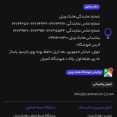
دفتر مرکزی
شماره نمایندگی هایک ویژن
شماره تماس نمایندگی: 66764266-66764236-66764257
شماره تماس نمایندگی: 66735544-66739116-66739127
پشتیبانی هایک ویژن: 09901200130
آدرس فروشگاه :
تهران، خيابان جمهوری، بعد از پل حافظ،روبه روی چارسو، پاساژ
نادری، طبقه اول، پلاک 1 ،فروشگاه کمیران
لوکیشن فروشگاه هایک ویژن
ایمیل پشتیبانی
info [@] camirancctv [.] com
انواع دوربین مداربسته
دستگاه ضبط تصاویر
دوربین هایک ویژن
دستگاه ضبط تصاویر هایک ویژن