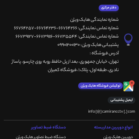
دفتر مرکزی
شماره نمایندگی هایک ویژن
شماره تماس نمایندگی: 66764266-66764236-66764257
شماره تماس نمایندگی: 66735544-66739116-66739127
پشتیبانی هایک ویژن: 09901200130
آدرس فروشگاه :
تهران، خيابان جمهوری، بعد از پل حافظ،روبه روی چارسو، پاساژ
نادری، طبقه اول، پلاک 1 ،فروشگاه کمیران
لوکیشن فروشگاه هایک ویژن
ایمیل پشتیبانی
info [@] camirancctv [.] com
انواع دوربین مداربسته
دستگاه ضبط تصاویر
دوربین هایک ویژن
دستگاه ضبط تصاویر هایک ویژن