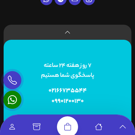
7 روز هفته 24 ساعته
پاسخگوی شما هستیم
02166735544
09901200130