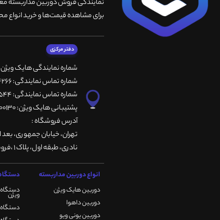
نمایندگی فروش دوربین مداربسته معتبر
برای مشاهده قیمت‌ها و خرید انواع محص
دفتر مرکزی
شماره نمایندگی هایک ویژن
شماره تماس نمایندگی: 66764266-66764236-66764257
شماره تماس نمایندگی: 66735544-66739116-66739127
پشتیبانی هایک ویژن: 09901200130
آدرس فروشگاه :
تهران، خيابان جمهوری، بعد ا
نادری، طبقه اول، پلاک 1 ،فروشگاه کمیران
انواع دوربین مداربسته
دستگاه 
دوربین هایک ویژن
دستگاه 
ویژن
دوربین داهوا
دستگاه DVR هایک ویژن
دوربین یونی ویو