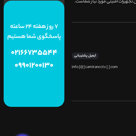
 تجهیزات امنیتی مورد نیاز شماست.
7 روز هفته 24 ساعته
پاسخگوی شما هستیم
02166735544
ایمیل پشتیبانی
09901200130
info [@] camirancctv [.] com