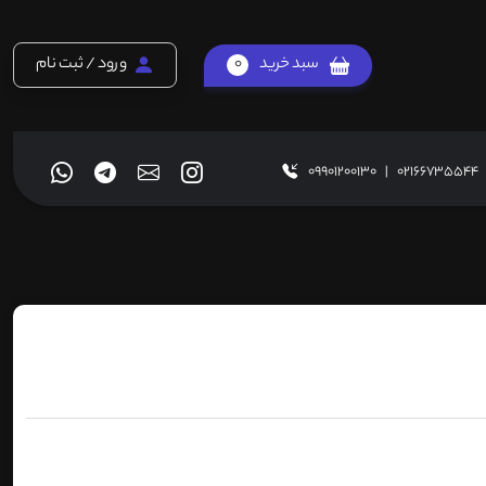
سبد خرید
0
ورود / ثبت نام
09901200130
|
02166735544