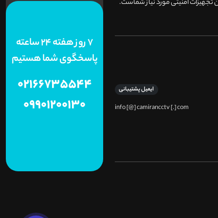
 تجهیزات امنیتی مورد نیاز شماست.
7 روز هفته 24 ساعته
پاسخگوی شما هستیم
02166735544
ایمیل پشتیبانی
09901200130
info [@] camirancctv [.] com