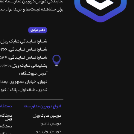
نمایندگی فروش دوربین مداربسته معتبر
برای مشاهده قیمت‌ها و خرید انواع محص
دفتر مرکزی
شماره نمایندگی هایک ویژن
شماره تماس نمایندگی: 66764266-66764236-66764257
شماره تماس نمایندگی: 66735544-66739116-66739127
پشتیبانی هایک ویژن: 09901200130
آدرس فروشگاه :
تهران، خيابان جمهوری، بعد ا
نادری، طبقه اول، پلاک 1 ،فروشگاه کمیران
انواع دوربین مداربسته
دستگاه 
دوربین هایک ویژن
دستگاه 
ویژن
دوربین داهوا
دستگاه DVR هایک ویژن
دوربین یونی ویو