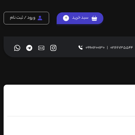
سبد خرید
0
ورود / ثبت نام
09901200130
|
02166735544