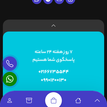
7 روز هفته 24 ساعته
پاسخگوی شما هستیم
02166735544
09901200130