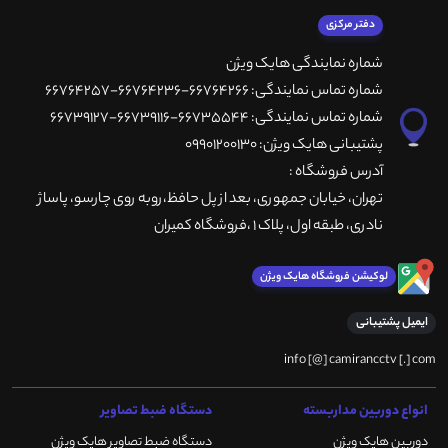
دفتر مرکزی
شماره نمایندگی هایک ویژن
شماره تماس نمایندگی: 66764266-66764236-66764257
شماره تماس نمایندگی: 66735544-66739116-66739127
پشتیبانی هایک ویژن: 09901200130
آدرس فروشگاه :
تهران، خيابان جمهوری، بعد از پل حافظ،روبه روی چارسو، پاساژ
نادری، طبقه اول، پلاک 1 ،فروشگاه کمیران
لوکیشن فروشگاه هایک ویژن
ایمیل پشتیبانی
info [@] camirancctv [.] com
انواع دوربین مداربسته
دستگاه ضبط تصاویر
دوربین هایک ویژن
دستگاه ضبط تصاویر هایک ویژن