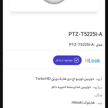
PTZ-T5225I-A
مدل :PTZ-T5225I-A
موجود در انبار
دوربین توربو اچ دی هایک ویژن Turbo HD
گروه:
دوربین مداربسته اسپید دام
زیرگروه:
ویژگی:
هایلوک | Hilook
برند :