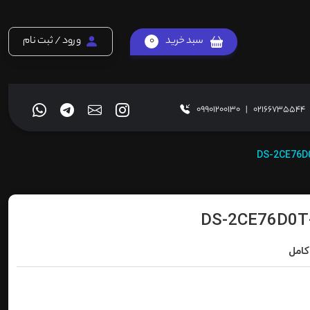
سبد خرید
0
ورود / ثبت نام
09901200130
|
02166735544