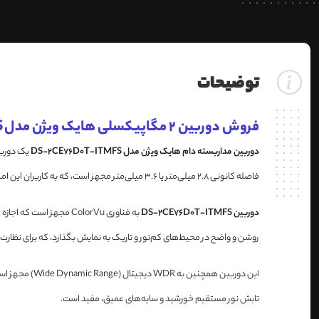
توضیحات
فروش دوربین 2 مگاپیکسلی هایک ویژن مدل DS-2CE76D0T-ITMFS
دوربین مداربسته دام هایک ویژن مدل DS-2CE76D0T-ITMFS
فاصله کانونی 2.8 میلی‌متر یا 3.6 میلی‌متر مجهز است، که به کاربران این امکان را می‌دهد تا زاویه دید مناسب و پوشش‌دهی مطلوبی برای نظارت بر نواحی مختلف انتخاب کنند.
دوربین DS-2CE76D0T-ITMFS
روشن و واضح در محیط‌های کم‌نور و تاریک به نمایش بگذارد، که برای نظارت 
این دوربین ه
تابش نور مستقیم خورشید و سایه‌های عمیق، مفید است.