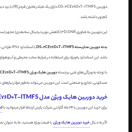
کم‌نور داشته باشد.
این دوربین به فناوری 3D DNR (کاهش نویز دیجیتال سه‌بعدی) مجهز است که به کاهش نویز در تصاویر و بهبود کیفیت آن‌ها در شرایط نوری ضعیف کمک می‌کند و موجب می‌شود که تصاویر واضح‌تر و با جزئیات بیشتری ارائه شوند.
بدنه دوربین مداربسته DS-2CE76D0T-ITMFS
با استاند
باشد. این استاندارد به‌ویژه برای استفاده در شرایط سخت محیطی و آب‌وهوای نامساعد مناسب است. این دوربین با منبع تغذیه 12 ولت DC 
با توجه به ویژگی‌های فنی برجسته
دوربین هایک ویژن DS-2CE76D0T-ITMFS
مسکونی، تجاری و صنعتی است. این دوربین می‌تواند به‌طور مؤثر نیازهای نظا
خرید دوربین هایک ویژن مدل DS-2CE76D0T-ITMFS
برای خرید این دوربین با 24 ماه گارانتی شرکت پارس ارتباط افزار میتوانید با
کم
اگر به دنبال
خرید دوربین هایک ویژن
با قیمت ویژه هستید، ما به عنوان نم