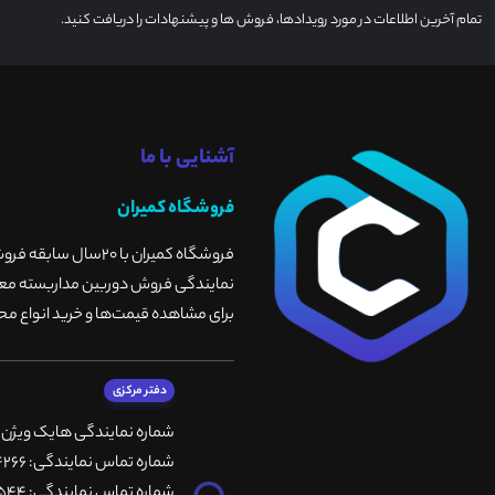
تمام آخرین اطلاعات در مورد رویدادها، فروش ها و پیشنهادات را دریافت کنید.
آشنایی با ما
فروشگاه کمیران
فروشگاه کمیران با 
نمایندگی فروش دوربین مداربسته معتبر
برای مشاهده قیمت‌ها و خرید انواع محص
دفتر مرکزی
شماره نمایندگی هایک ویژن
شماره تماس نمایندگی: 66764266-66764236-66764257
شماره تماس نمایندگی: 66735544-66739116-66739127