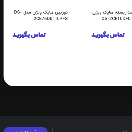
مداربسته هایک ویژن
دوربین هایک ویژن مدل DS-
2CE76D0T-LPFS
تماس بگیرید
تماس بگیرید