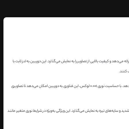
دوربین توربو اچ‌دی (Turbo HD) با رزولوشن 2 مگاپیکسل است که تصاویری با وضوح 1920x1080 ارائه می‌دهد و کیفیت بالایی از تصاویر را به نمایش می‌گذارد. این دوربین به لنز ثابت با
به فناوری ColorVu مجهز است که اجازه می‌دهد تصاویری رنگی و با کیفیت حتی در شرایط نوری بسیار کم، مانند شب‌های تاریک، ارائه دهد. با حساسیت نوری 0.001 لوکس، این فناوری به دوربین امکان می‌دهد تا تصاویری
ری را در نواحی با نور شدید و سایه‌های تیره به نمایش می‌گذارد. این ویژگی به‌ویژه در شرایط نوری متغیر، مانند