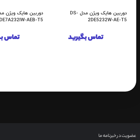
دوربین هایک ویژن مدل DS-
DE7A232IW-AEB-T5
2DE5232W-AE-T5
تماس بگیرید
تماس بگ
عضویت در خبرنامه ما