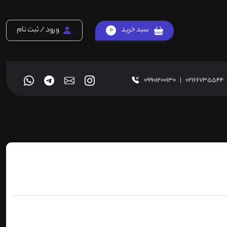
سبد خرید
0
ورود / ثبت نام
09901200130
|
02166735544