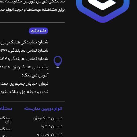
نمایندگی فروش دوربین مداربسته معتبر
برای مشاهده قیمت‌ها و خرید انواع محص
دفتر مرکزی
شماره نمایندگی هایک ویژن
شماره تماس نمایندگی: 66764266-66764236-66764257
شماره تماس نمایندگی: 66735544-66739116-66739127
پشتیبانی هایک ویژن: 09901200130
آدرس فروشگاه :
تهران، خيابان جمهوری، بعد ا
نادری، طبقه اول، پلاک 1 ،فروشگاه کمیران
انواع دوربین مداربسته
دستگاه 
دوربین هایک ویژن
دستگاه 
ویژن
دوربین داهوا
دستگاه DVR هایک ویژن
دوربین یونی ویو