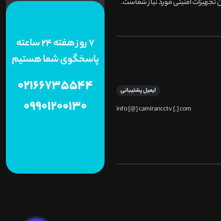
 تجهیزات امنیتی مورد نیاز شماست.
7 روز هفته 24 ساعته
پاسخگوی شما هستیم
02166735544
ایمیل پشتیبانی
09901200130
info [@] camirancctv [.] com