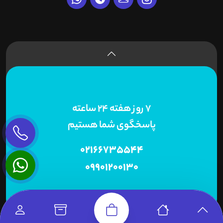
7 روز هفته 24 ساعته
پاسخگوی شما هستیم
02166735544
09901200130