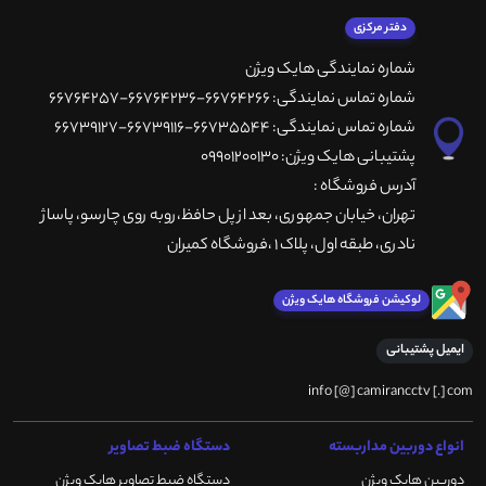
دفتر مرکزی
شماره نمایندگی هایک ویژن
شماره تماس نمایندگی: 66764266-66764236-66764257
شماره تماس نمایندگی: 66735544-66739116-66739127
پشتیبانی هایک ویژن: 09901200130
آدرس فروشگاه :
تهران، خيابان جمهوری، بعد از پل حافظ،روبه روی چارسو، پاساژ
نادری، طبقه اول، پلاک 1 ،فروشگاه کمیران
لوکیشن فروشگاه هایک ویژن
ایمیل پشتیبانی
info [@] camirancctv [.] com
انواع دوربین مداربسته
دستگاه ضبط تصاویر
دوربین هایک ویژن
دستگاه ضبط تصاویر هایک ویژن