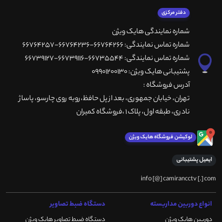
دفتر مرکزی
شماره نمایندگی هایک ویژن
شماره تماس نمایندگی: 66764266-66764236-66764257
شماره تماس نمایندگی: 66735544-66739116-66739127
پشتیبانی هایک ویژن: 09901200130
آدرس فروشگاه :
تهران، خيابان جمهوری، بعد از پل حافظ،روبه روی چارسو، پاساژ
نادری، طبقه اول، پلاک 1 ،فروشگاه کمیران
لوکیشن فروشگاه هایک ویژن
ایمیل پشتیبانی
info [@] camirancctv [.] com
انواع دوربین مداربسته
دستگاه ضبط تصاویر
دوربین هایک ویژن
دستگاه ضبط تصاویر هایک ویژن