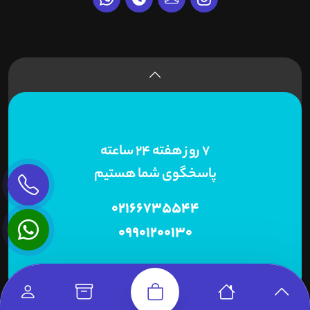
7 روز هفته 24 ساعته
پاسخگوی شما هستیم
02166735544
09901200130