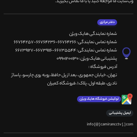
وب‌سایت ما مراجعه کنید یا با ما تماس بگیرید
.
دفتر مرکزی
شماره نمایندگی هایک ویژن
شماره تماس نمایندگی: 66764266-66764236-66764257
شماره تماس نمایندگی: 66735544-66739116-66739127
پشتیبانی هایک ویژن: 09901200130
آدرس فروشگاه :
تهران، خيابان جمهوری، بعد از پل حافظ،روبه روی چارسو، پاساژ
نادری، طبقه اول، پلاک 1 ،فروشگاه کمیران
لوکیشن فروشگاه هایک ویژن
ایمیل پشتیبانی
info [@] camirancctv [.] com