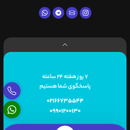
7 روز هفته 24 ساعته
پاسخگوی شما هستیم
02166735544
09901200130