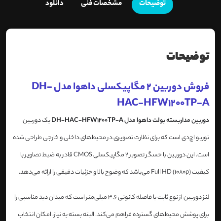
توضیحات
مشخصات فنی
دانلود
توضیحات
فروش دوربین 2 مگاپیکسلی داهوا مدل DH-
HAC-HFW1200TP-A
دوربین مداربسته بولت داهوا مدل DH-HAC-HFW1200TP-A
یک دوربین
توربو اچ‌دی است که برای نظارت تصویری در محیط‌های داخلی و خارجی طراحی شده
است. این دوربین با حسگر تصویر 2 مگاپیکسلی CMOS قادر به ضبط تصاویر با
کیفیت Full HD (1080p) می‌باشد که وضوح بالا و جزئیات دقیقی را ارائه می‌دهد.
لنز دوربین از نوع ثابت با فاصله کانونی 3.6 میلی‌متر است که میدان دید مناسبی را
برای پوشش محیط‌های گسترده فراهم می‌کند. البته بسته به نیاز، امکان انتخاب