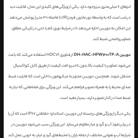
لنزهای 6 میلی‌متری نیز وجود دارد. یکی از ویژگی‌های کلیدی این مدل، قابلیت دید
در شب است که به واسطه نور مادون قرمز (IR) تا فاصله 30 متر را پوشش می‌دهد.
این امکان به دوربین اجازه می‌دهد تا در شرایط نوری کم یا حتی در تاریکی مطلق،
تصاویر واضحی ضبط کند.
دوربین DH-HAC-HFW1200TP-A
از فناوری HDCVI استفاده می‌کند که باعث
می‌شود تصاویر با کیفیت بالا بدون تاخیر و افت کیفیت از طریق کابل کواکسیال
منتقل شوند. همچنین، دوربین مجهز به میکروفون داخلی است که قابلیت ضبط
صدای محیط را به همراه تصویر فراهم می‌کند. این ویژگی برای فضاهایی که نیاز به
ضبط صدا در کنار تصویر دارند، بسیار مفید است.
یکی دیگر از ویژگی‌های برجسته این دوربین، استاندارد حفاظتی IP67 است که آن را
در برابر نفوذ آب و گرد و غبار مقاوم می‌سازد. این ویژگی سبب می‌شود دوربین در
شرایط آب و هوایی مختلف، از جمله باران یا محیط‌های گرد و غبار، به خوبی عمل کند