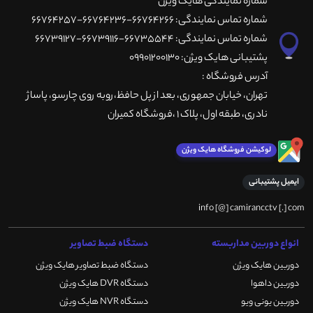
شماره نمایندگی هایک ویژن
شماره تماس نمایندگی: 66764266-66764236-66764257
شماره تماس نمایندگی: 66735544-66739116-66739127
پشتیبانی هایک ویژن: 09901200130
آدرس فروشگاه :
تهران، خيابان جمهوری، بعد از پل حافظ،روبه روی چارسو، پاساژ
نادری، طبقه اول، پلاک 1 ،فروشگاه کمیران
لوکیشن فروشگاه هایک ویژن
ایمیل پشتیبانی
info [@] camirancctv [.] com
انواع دوربین مداربسته
دستگاه ضبط تصاویر
دوربین هایک ویژن
دستگاه ضبط تصاویر هایک ویژن
دوربین داهوا
دستگاه DVR هایک ویژن
دوربین یونی ویو
دستگاه NVR هایک ویژن