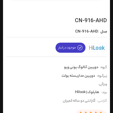
CN-916-AHD
مدل :CN-916-AHD
موجود در انبار
دوربین آنالوگ یونی ویو
گروه:
دوربین مداربسته بولت
زیرگروه:
ویژگی:
هایلوک | Hilook
برند :
گارانتی دو ساله کمیران
گارانتی: