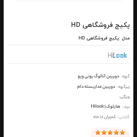
پکیج فروشگاهی HD
مدل :پکیج فروشگاهی HD
دوربین آنالوگ یونی ویو
گروه:
دوربین مداربسته دام
زیرگروه:
ویژگی:
هایلوک | Hilook
برند :
کمیران 18 ماه
گارانتی: