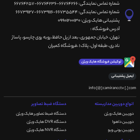
شماره تماس نمایندگی: 66764266-66764236-66764257
شماره تماس نمایندگی: 66735544-66739116-66739127
پشتیبانی هایک ویژن: 09901200130
آدرس فروشگاه :
تهران، خيابان جمهوری، بعد از پل حافظ،روبه روی چارسو، پاساژ
نادری، طبقه اول، پلاک 1 ،فروشگاه کمیران
لوکیشن فروشگاه هایک ویژن
ایمیل پشتیبانی
info [@] camirancctv [.] com
انواع دوربین مداربسته
دستگاه ضبط تصاویر
دوربین هایک ویژن
دستگاه ضبط تصاویر هایک ویژن
دوربین داهوا
دستگاه DVR هایک ویژن
دوربین یونی ویو
دستگاه NVR هایک ویژن