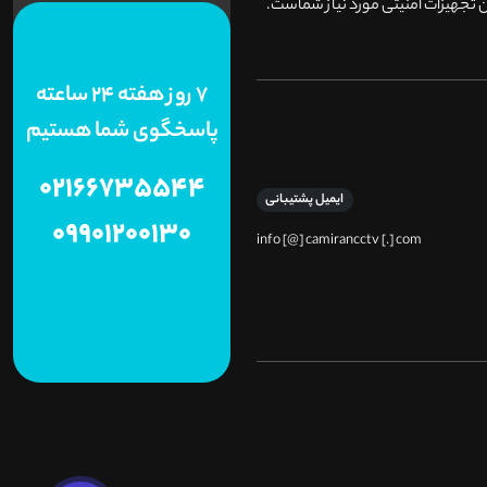
 تجهیزات امنیتی مورد نیاز شماست.
7 روز هفته 24 ساعته
پاسخگوی شما هستیم
02166735544
ایمیل پشتیبانی
09901200130
info [@] camirancctv [.] com