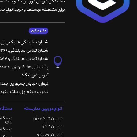
نمایندگی فروش دوربین مداربسته معتبر
برای مشاهده قیمت‌ها و خرید انواع محص
دفتر مرکزی
شماره نمایندگی هایک ویژن
شماره تماس نمایندگی: 66764266-66764236-66764257
شماره تماس نمایندگی: 66735544-66739116-66739127
پشتیبانی هایک ویژن: 09901200130
آدرس فروشگاه :
تهران، خيابان جمهوری، بعد ا
نادری، طبقه اول، پلاک 1 ،فروشگاه کمیران
انواع دوربین مداربسته
دستگاه 
دوربین هایک ویژن
دستگاه 
ویژن
دوربین داهوا
دستگاه DVR هایک ویژن
دوربین یونی ویو