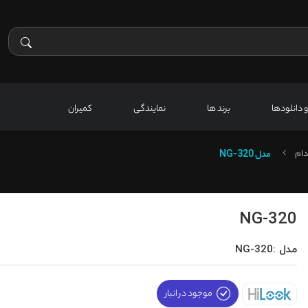
 و دانلودها
برند ها
نمایندگی
کمیران
دام
مدل
NG-320
NG-320
مدل :NG-320
موجود در انبار