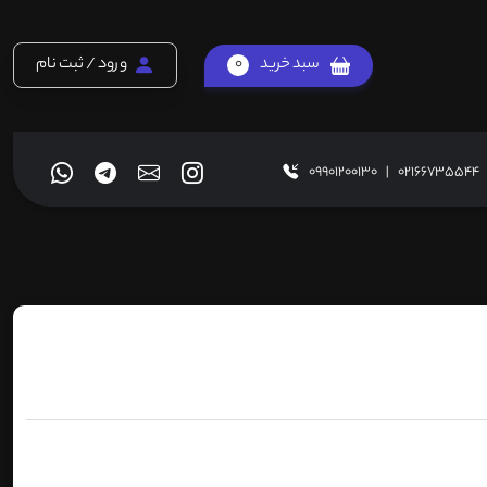
سبد خرید
0
ورود / ثبت نام
09901200130
|
02166735544