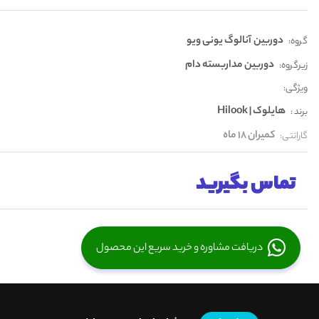
دوربین آنالوگ یونی ویو
گروه:
دوربین مداربسته دام
زیرگروه:
ویژگی:
هایلوک | Hilook
برند :
کمیران 18 ماه
گارانتی:
تماس بگیرید
دریافت مشاوره و خرید سریع این محصول