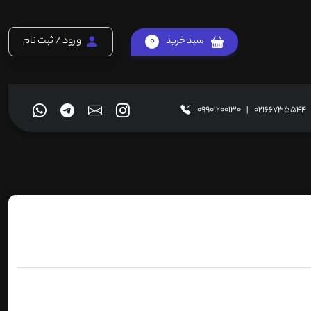
سبد خرید
0
ورود / ثبت نام
09901200130
|
02166735544