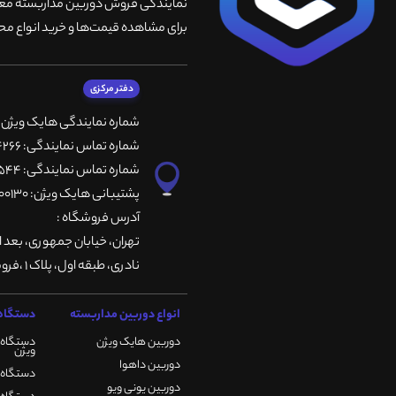
نمایندگی فروش دوربین مداربسته معتبر
برای مشاهده قیمت‌ها و خرید انواع محص
دفتر مرکزی
شماره نمایندگی هایک ویژن
شماره تماس نمایندگی: 66764266-66764236-66764257
شماره تماس نمایندگی: 66735544-66739116-66739127
پشتیبانی هایک ویژن: 09901200130
آدرس فروشگاه :
تهران، خيابان جمهوری، بعد ا
نادری، طبقه اول، پلاک 1 ،فروشگاه کمیران
انواع دوربین مداربسته
دستگاه 
دوربین هایک ویژن
دستگاه 
ویژن
دوربین داهوا
دستگاه DVR هایک ویژن
دوربین یونی ویو