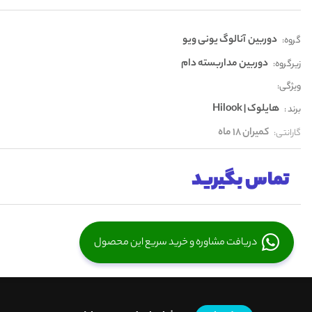
دوربین آنالوگ یونی ویو
گروه:
دوربین مداربسته دام
زیرگروه:
ویژگی:
هایلوک | Hilook
برند :
کمیران 18 ماه
گارانتی:
تماس بگیرید
دریافت مشاوره و خرید سریع این محصول