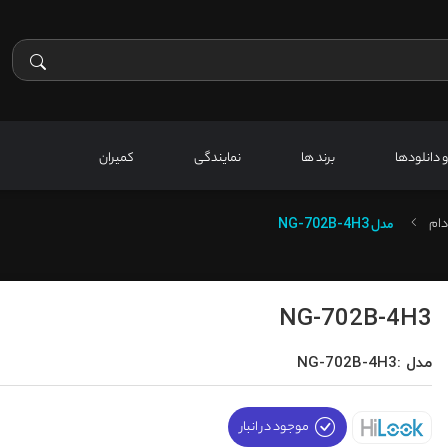
 و دانلودها
برند ها
نمایندگی
کمیران
دام
مدل
NG-702B-4H3
NG-702B-4H3
مدل :NG-702B-4H3
موجود در انبار