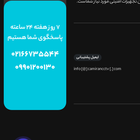
 تجهیزات امنیتی مورد نیاز شماست.
7 روز هفته 24 ساعته
پاسخگوی شما هستیم
02166735544
ایمیل پشتیبانی
09901200130
info [@] camirancctv [.] com