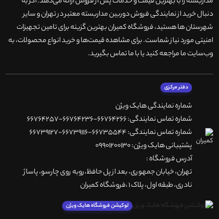
مداربسته را با بهترین قیمت و خدمات پس از فروش ارائه می‌دهد. اگر به
دنبال خرید از نمایندگی فروش دوربین مداربسته معتبر در تهران و سایر
شهرستان ها هستید، فروشگاه کمیران بهترین گزینه برای تامین تجهیزات
امنیتی مورد نیاز شماست. برای مشاهده قیمت‌ها و خرید انواع محصولات، به
وب‌سایت ما مراجعه کنید یا با ما تماس بگیرید
.
دفتر مرکزی
شماره نمایندگی هایک ویژن
شماره تماس نمایندگی: 66764266-66764236-66764257
شماره تماس نمایندگی: 66735544-66739116-66739127
پشتیبانی هایک ویژن: 09901200130
آدرس فروشگاه :
تهران، خيابان جمهوری، بعد از پل حافظ،روبه روی چارسو، پاساژ
نادری، طبقه اول، پلاک 1 ،فروشگاه کمیران
لوکیشن فروشگاه هایک ویژن