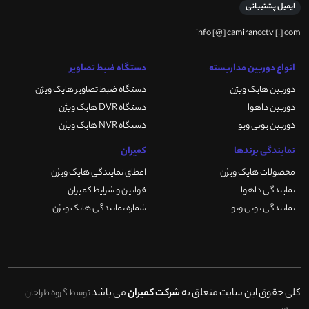
ایمیل پشتیبانی
info [@] camirancctv [.] com
انواع دوربین مداربسته
دستگاه ضبط تصاویر
دوربین هایک ویژن
دستگاه ضبط تصاویر هایک ویژن
دوربین داهوا
دستگاه DVR هایک ویژن
دوربین یونی ویو
دستگاه NVR هایک ویژن
نمایندگی برندها
کمیران
محصولات هایک ویژن
اعطای نمایندگی هایک ویژن
نمایندگی داهوا
قوانین و شرایط کمیران
نمایندگی یونی ویو
شماره نمایندگی هایک ویژن
کلی حقوق این سایت متعلق به
شرکت کمیران
می باشد
توسط گروه طراحان