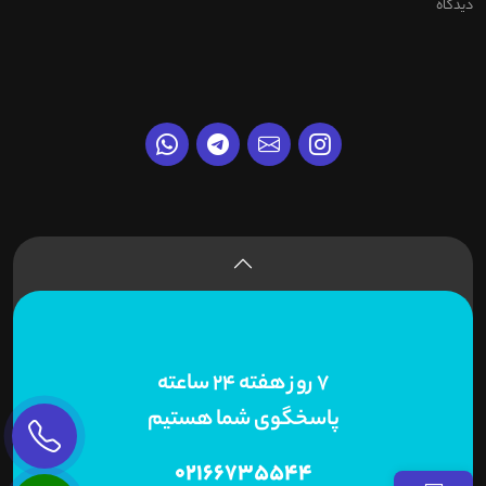
دیدگاه
7 روز هفته 24 ساعته
پاسخگوی شما هستیم
02166735544