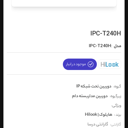
IPC-T240H
مدل :IPC-T240H
موجود در انبار
دوربین تحت شبکه IP
گروه:
دوربین مداربسته دام
زیرگروه:
ویژگی:
هایلوک | Hilook
برند :
گارانتی درسا
گارانتی: