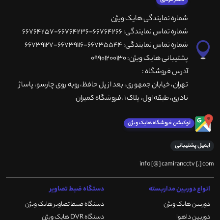
شماره نمایندگی هایک ویژن
شماره تماس نمایندگی: 66764266-66764236-66764257
شماره تماس نمایندگی: 66735544-66739116-66739127
پشتیبانی هایک ویژن: 09901200130
آدرس فروشگاه :
تهران، خيابان جمهوری، بعد از پل حافظ،روبه روی چارسو، پاساژ
نادری، طبقه اول، پلاک 1 ،فروشگاه کمیران
لوکیشن فروشگاه هایک ویژن
ایمیل پشتیبانی
info [@] camirancctv [.] com
انواع دوربین مداربسته
دستگاه ضبط تصاویر
دوربین هایک ویژن
دستگاه ضبط تصاویر هایک ویژن
دوربین داهوا
دستگاه DVR هایک ویژن