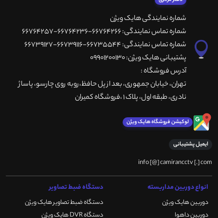
شماره نمایندگی هایک ویژن
شماره تماس نمایندگی: 66764266-66764236-66764257
شماره تماس نمایندگی: 66735544-66739116-66739127
پشتیبانی هایک ویژن: 09901200130
آدرس فروشگاه :
تهران، خيابان جمهوری، بعد از پل حافظ،روبه روی چارسو، پاساژ
نادری، طبقه اول، پلاک 1 ،فروشگاه کمیران
لوکیشن فروشگاه هایک ویژن
ایمیل پشتیبانی
info [@] camirancctv [.] com
انواع دوربین مداربسته
دستگاه ضبط تصاویر
دوربین هایک ویژن
دستگاه ضبط تصاویر هایک ویژن
دوربین داهوا
دستگاه DVR هایک ویژن