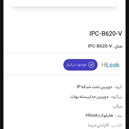
IPC-B620-V
مدل :IPC-B620-V
موجود در انبار
دوربین تحت شبکه IP
گروه:
دوربین مداربسته بولت
زیرگروه:
ویژگی:
هایلوک | Hilook
برند :
گارانتی درسا
گارانتی: