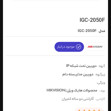
IGC-2050F
مدل :IGC-2050F
موجود در انبار
دوربین تحت شبکه IP
گروه:
دوربین مداربسته دام
زیرگروه:
ویژگی:
محصولات هایک ویژن | HIKVISION
برند :
گارانتی دو ساله کمیران
گارانتی: