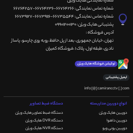
شماره نمایندگی هایک ویژن
شماره تماس نمایندگی: 66764266-66764236-66764257
شماره تماس نمایندگی: 66735544-66739116-66739127
پشتیبانی هایک ویژن: 09901200130
آدرس فروشگاه :
تهران، خيابان جمهوری، بعد از پل حافظ،روبه روی چارسو، پاساژ
نادری، طبقه اول، پلاک 1 ،فروشگاه کمیران
لوکیشن فروشگاه هایک ویژن
ایمیل پشتیبانی
info [@] camirancctv [.] com
انواع دوربین مداربسته
دستگاه ضبط تصاویر
دوربین هایک ویژن
دستگاه ضبط تصاویر هایک ویژن
دوربین داهوا
دستگاه DVR هایک ویژن
دوربین یونی ویو
دستگاه NVR هایک ویژن