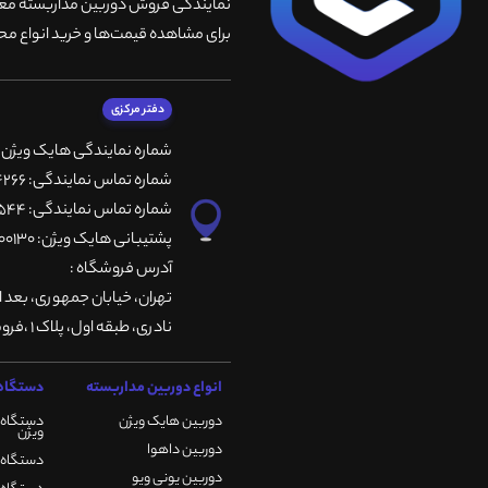
نمایندگی فروش دوربین مداربسته معتبر
برای مشاهده قیمت‌ها و خرید انواع محص
دفتر مرکزی
شماره نمایندگی هایک ویژن
شماره تماس نمایندگی: 66764266-66764236-66764257
شماره تماس نمایندگی: 66735544-66739116-66739127
پشتیبانی هایک ویژن: 09901200130
آدرس فروشگاه :
تهران، خيابان جمهوری، بعد ا
نادری، طبقه اول، پلاک 1 ،فروشگاه کمیران
انواع دوربین مداربسته
دستگاه 
دوربین هایک ویژن
دستگاه 
ویژن
دوربین داهوا
دستگاه DVR هایک ویژن
دوربین یونی ویو