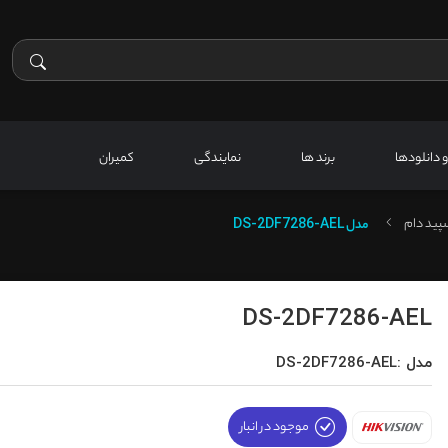
 و دانلودها
برند ها
نمایندگی
کمیران
پید دام
مدل
DS-2DF7286-AEL
DS-2DF7286-AEL
مدل :DS-2DF7286-AEL
موجود در انبار