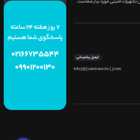
 تجهیزات امنیتی مورد نیاز شماست.
7 روز هفته 24 ساعته
پاسخگوی شما هستیم
02166735544
ایمیل پشتیبانی
09901200130
info [@] camirancctv [.] com