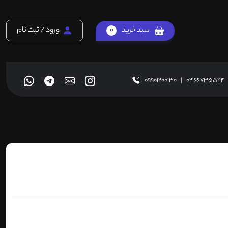
سبد خرید
0
ورود / ثبت نام
09901200130
|
02166735544