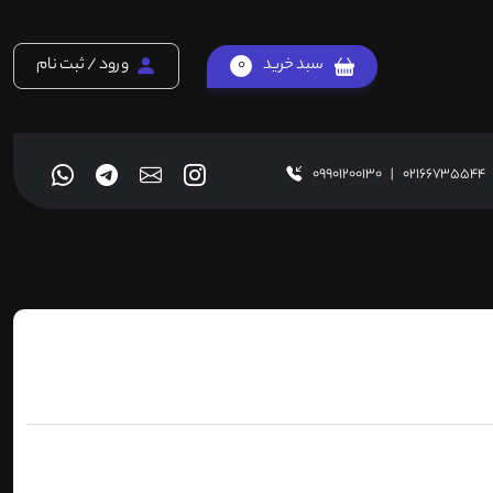
سبد خرید
0
ورود / ثبت نام
09901200130
|
02166735544