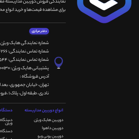
نمایندگی فروش دوربین مداربسته معتبر
برای مشاهده قیمت‌ها و خرید انواع محص
دفتر مرکزی
شماره نمایندگی هایک ویژن
شماره تماس نمایندگی: 66764266-66764236-66764257
شماره تماس نمایندگی: 66735544-66739116-66739127
پشتیبانی هایک ویژن: 09901200130
آدرس فروشگاه :
تهران، خيابان جمهوری، بعد ا
نادری، طبقه اول، پلاک 1 ،فروشگاه کمیران
انواع دوربین مداربسته
دستگاه 
دوربین هایک ویژن
دستگاه 
ویژن
دوربین داهوا
دستگاه DVR هایک ویژن
دوربین یونی ویو