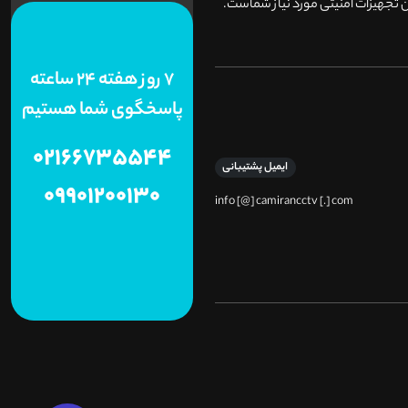
 تجهیزات امنیتی مورد نیاز شماست.
7 روز هفته 24 ساعته
پاسخگوی شما هستیم
02166735544
ایمیل پشتیبانی
09901200130
info [@] camirancctv [.] com