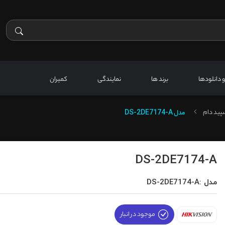
 و دانلودها
برند ها
نمایندگی
کمیران
پید دام
مدل
DS-2DE7174-A
DS-2DE7174-A
مدل :DS-2DE7174-A
موجود در انبار