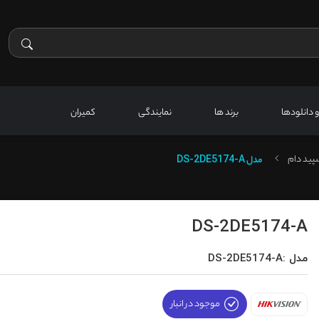
 و دانلودها
برند ها
نمایندگی
کمیران
پید دام
مدل
DS-2DE5174-A
DS-2DE5174-A
مدل :DS-2DE5174-A
موجود در انبار