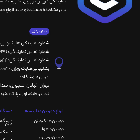
نمایندگی فروش دوربین مداربسته معتبر
برای مشاهده قیمت‌ها و خرید انواع محص
دفتر مرکزی
شماره نمایندگی هایک ویژن
شماره تماس نمایندگی: 66764266-66764236-66764257
شماره تماس نمایندگی: 66735544-66739116-66739127
پشتیبانی هایک ویژن: 09901200130
آدرس فروشگاه :
تهران، خيابان جمهوری، بعد ا
نادری، طبقه اول، پلاک 1 ،فروشگاه کمیران
انواع دوربین مداربسته
دستگاه 
دوربین هایک ویژن
دستگاه 
ویژن
دوربین داهوا
دستگاه DVR هایک ویژن
دوربین یونی ویو