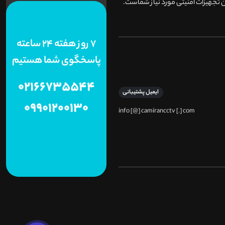
 تجهیزات امنیتی مورد نیاز شماست.
7 روز هفته 24 ساعته
پاسخگوی شما هستیم
02166735544
ایمیل پشتیبانی
09901200130
info [@] camirancctv [.] com