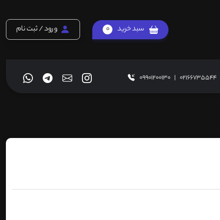
سبد خرید
0
ورود / ثبت نام
09901200130
|
02166735544