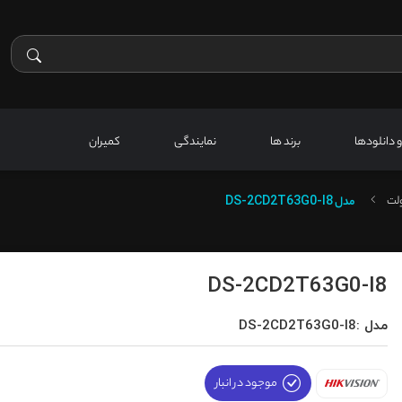
 و دانلودها
برند ها
نمایندگی
کمیران
ولت
مدل
DS-2CD2T63G0-I8
DS-2CD2T63G0-I8
مدل :DS-2CD2T63G0-I8
موجود در انبار