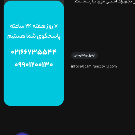
 تجهیزات امنیتی مورد نیاز شماست.
7 روز هفته 24 ساعته
پاسخگوی شما هستیم
02166735544
ایمیل پشتیبانی
09901200130
info [@] camirancctv [.] com