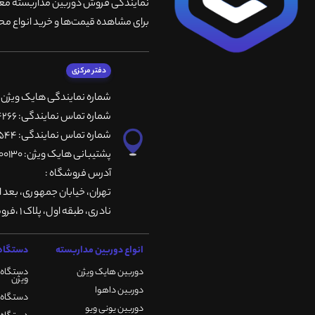
نمایندگی فروش دوربین مداربسته معتبر
برای مشاهده قیمت‌ها و خرید انواع محص
دفتر مرکزی
شماره نمایندگی هایک ویژن
شماره تماس نمایندگی: 66764266-66764236-66764257
شماره تماس نمایندگی: 66735544-66739116-66739127
پشتیبانی هایک ویژن: 09901200130
آدرس فروشگاه :
تهران، خيابان جمهوری، بعد ا
نادری، طبقه اول، پلاک 1 ،فروشگاه کمیران
انواع دوربین مداربسته
دستگاه 
دوربین هایک ویژن
دستگاه 
ویژن
دوربین داهوا
دستگاه DVR هایک ویژن
دوربین یونی ویو