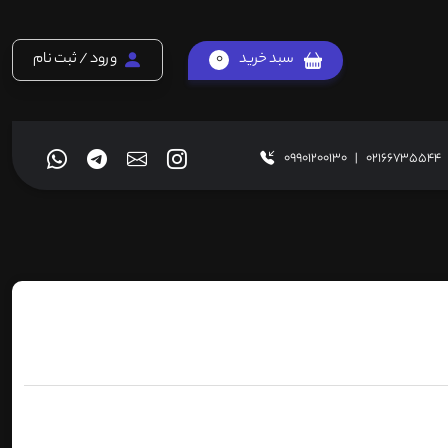
سبد خرید
0
ورود / ثبت نام
09901200130
|
02166735544