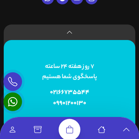
7 روز هفته 24 ساعته
پاسخگوی شما هستیم
02166735544
09901200130