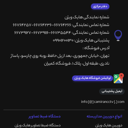
دفتر مرکزی
شماره نمایندگی هایک ویژن
شماره تماس نمایندگی: 66764266-66764236-66764257
شماره تماس نمایندگی: 66735544-66739116-66739127
پشتیبانی هایک ویژن: 09901200130
آدرس فروشگاه :
تهران، خيابان جمهوری، بعد از پل حافظ،روبه روی چارسو، پاساژ
نادری، طبقه اول، پلاک 1 ،فروشگاه کمیران
لوکیشن فروشگاه هایک ویژن
ایمیل پشتیبانی
info [@] camirancctv [.] com
انواع دوربین مداربسته
دستگاه ضبط تصاویر
دوربین هایک ویژن
دستگاه ضبط تصاویر هایک ویژن