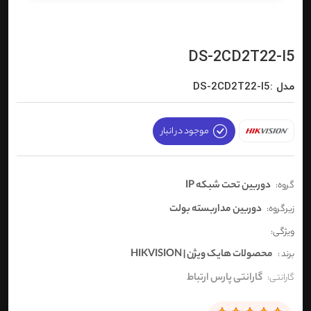
DS-2CD2T22-I5
مدل :DS-2CD2T22-I5
موجود در انبار
دوربین تحت شبکه IP
گروه:
دوربین مداربسته بولت
زیرگروه:
ویژگی:
محصولات هایک ویژن | HIKVISION
برند :
گارانتی پارس ارتباط
گارانتی: