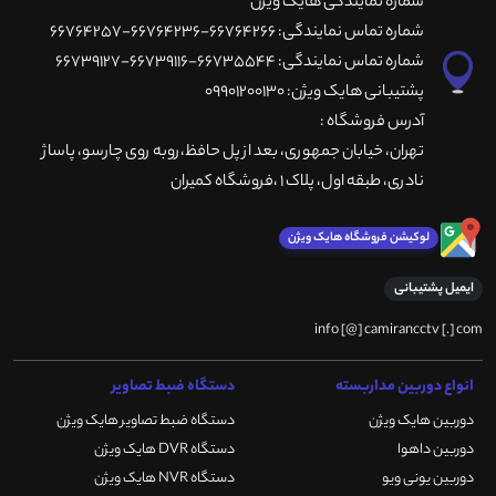
شماره نمایندگی هایک ویژن
شماره تماس نمایندگی: 66764266-66764236-66764257
شماره تماس نمایندگی: 66735544-66739116-66739127
پشتیبانی هایک ویژن: 09901200130
آدرس فروشگاه :
تهران، خيابان جمهوری، بعد از پل حافظ،روبه روی چارسو، پاساژ
نادری، طبقه اول، پلاک 1 ،فروشگاه کمیران
لوکیشن فروشگاه هایک ویژن
ایمیل پشتیبانی
info [@] camirancctv [.] com
انواع دوربین مداربسته
دستگاه ضبط تصاویر
دوربین هایک ویژن
دستگاه ضبط تصاویر هایک ویژن
دوربین داهوا
دستگاه DVR هایک ویژن
دوربین یونی ویو
دستگاه NVR هایک ویژن