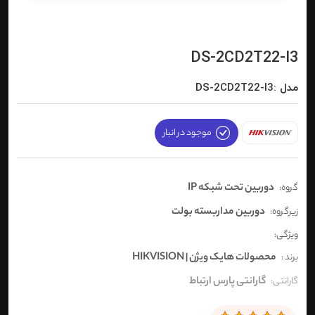
DS-2CD2T22-I3
مدل :DS-2CD2T22-I3
موجود در انبار
دوربین تحت شبکه IP
گروه:
دوربین مداربسته بولت
زیرگروه:
ویژگی:
محصولات هایک ویژن | HIKVISION
برند :
گارانتی پارس ارتباط
گارانتی: