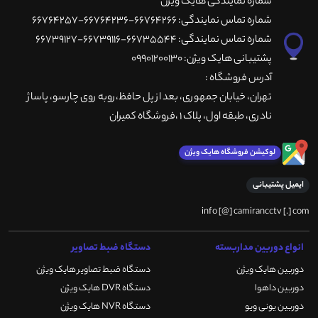
شماره نمایندگی هایک ویژن
شماره تماس نمایندگی: 66764266-66764236-66764257
شماره تماس نمایندگی: 66735544-66739116-66739127
پشتیبانی هایک ویژن: 09901200130
آدرس فروشگاه :
تهران، خيابان جمهوری، بعد از پل حافظ،روبه روی چارسو، پاساژ
نادری، طبقه اول، پلاک 1 ،فروشگاه کمیران
لوکیشن فروشگاه هایک ویژن
ایمیل پشتیبانی
info [@] camirancctv [.] com
انواع دوربین مداربسته
دستگاه ضبط تصاویر
دوربین هایک ویژن
دستگاه ضبط تصاویر هایک ویژن
دوربین داهوا
دستگاه DVR هایک ویژن
دوربین یونی ویو
دستگاه NVR هایک ویژن