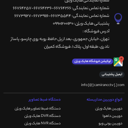
شماره نمایندگی هایک ویژن
شماره تماس نمایندگی: 66764266-66764236-66764257
شماره تماس نمایندگی: 66735544-66739116-66739127
پشتیبانی هایک ویژن: 09901200130
آدرس فروشگاه :
تهران، خيابان جمهوری، بعد از پل حافظ،روبه روی چارسو، پاساژ
نادری، طبقه اول، پلاک 1 ،فروشگاه کمیران
لوکیشن فروشگاه هایک ویژن
ایمیل پشتیبانی
info [@] camirancctv [.] com
انواع دوربین مداربسته
دستگاه ضبط تصاویر
دوربین هایک ویژن
دستگاه ضبط تصاویر هایک ویژن
دوربین داهوا
دستگاه DVR هایک ویژن
دوربین یونی ویو
دستگاه NVR هایک ویژن