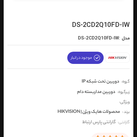
DS-2CD2Q10FD-IW
مدل :DS-2CD2Q10FD-IW
موجود در انبار
دوربین تحت شبکه IP
گروه:
دوربین مداربسته دام
زیرگروه:
ویژگی:
محصولات هایک ویژن | HIKVISION
برند :
گارانتی پارس ارتباط
گارانتی: