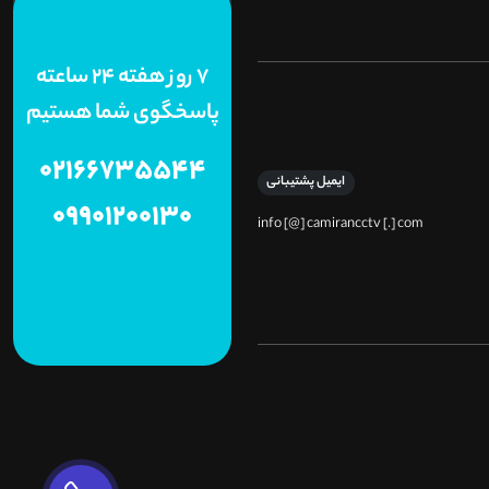
7 روز هفته 24 ساعته
پاسخگوی شما هستیم
02166735544
ایمیل پشتیبانی
09901200130
info [@] camirancctv [.] com