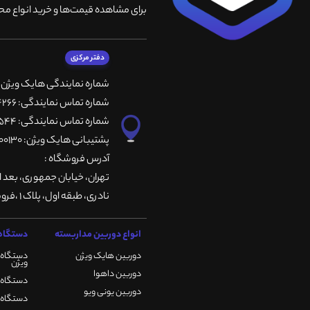
برای مشاهده قیمت‌ها و خرید انواع محص
دفتر مرکزی
شماره نمایندگی هایک ویژن
شماره تماس نمایندگی: 66764266-66764236-66764257
شماره تماس نمایندگی: 66735544-66739116-66739127
پشتیبانی هایک ویژن: 09901200130
آدرس فروشگاه :
تهران، خيابان جمهوری، بعد ا
نادری، طبقه اول، پلاک 1 ،فروشگاه کمیران
انواع دوربین مداربسته
دستگاه 
دوربین هایک ویژن
دستگاه 
ویژن
دوربین داهوا
دستگاه DVR هایک ویژن
دوربین یونی ویو
دستگاه NVR هایک ویژن