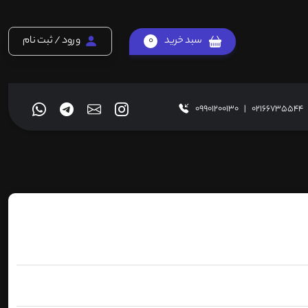
سبد خرید
0
ورود / ثبت نام
09901200130
|
02166735544