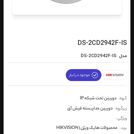
DS-2CD2942F-IS
مدل :DS-2CD2942F-IS
موجود در انبار
دوربین تحت شبکه IP
گروه:
دوربین مداربسته فیش آی
زیرگروه:
ویژگی:
محصولات هایک ویژن | HIKVISION
برند :