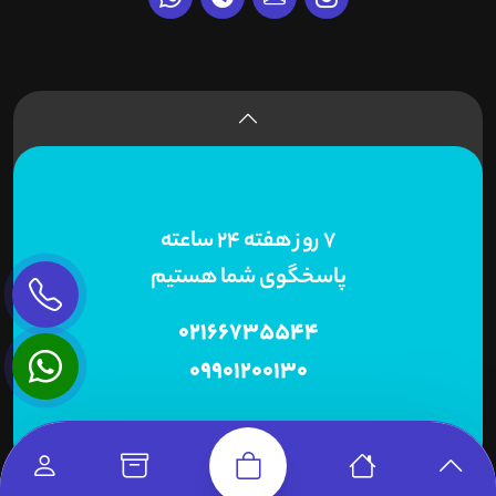
7 روز هفته 24 ساعته
پاسخگوی شما هستیم
02166735544
09901200130