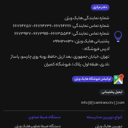
دفتر مرکزی
شماره نمایندگی هایک ویژن
شماره تماس نمایندگی: 66764266-66764236-66764257
شماره تماس نمایندگی: 66735544-66739116-66739127
پشتیبانی هایک ویژن: 09901200130
آدرس فروشگاه :
تهران، خيابان جمهوری، بعد از پل حافظ،روبه روی چارسو، پاساژ
نادری، طبقه اول، پلاک 1 ،فروشگاه کمیران
لوکیشن فروشگاه هایک ویژن
ایمیل پشتیبانی
info [@] camirancctv [.] com
انواع دوربین مداربسته
دستگاه ضبط تصاویر
دوربین هایک ویژن
دستگاه ضبط تصاویر هایک ویژن