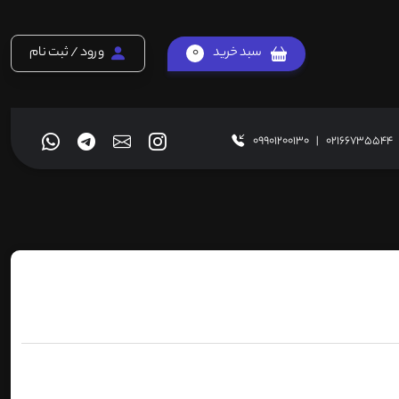
سبد خرید
0
ورود / ثبت نام
09901200130
|
02166735544