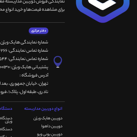
نمایندگی فروش دوربین مداربسته معتبر
برای مشاهده قیمت‌ها و خرید انواع محص
دفتر مرکزی
شماره نمایندگی هایک ویژن
شماره تماس نمایندگی: 66764266-66764236-66764257
شماره تماس نمایندگی: 66735544-66739116-66739127
پشتیبانی هایک ویژن: 09901200130
آدرس فروشگاه :
تهران، خيابان جمهوری، بعد ا
نادری، طبقه اول، پلاک 1 ،فروشگاه کمیران
انواع دوربین مداربسته
دستگاه 
دوربین هایک ویژن
دستگاه 
ویژن
دوربین داهوا
دستگاه DVR هایک ویژن
دوربین یونی ویو