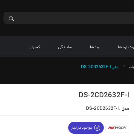
 و دانلودها
برند ها
نمایندگی
کمیران
ولت
مدل
DS-2CD2632F-I
DS-2CD2632F-I
مدل :DS-2CD2632F-I
موجود در انبار