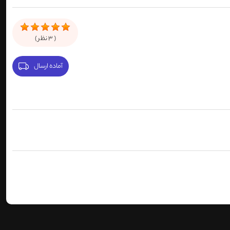
(
3
نظر )
آماده ارسال