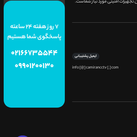
 تجهیزات امنیتی مورد نیاز شماست.
7 روز هفته 24 ساعته
پاسخگوی شما هستیم
02166735544
ایمیل پشتیبانی
09901200130
info [@] camirancctv [.] com