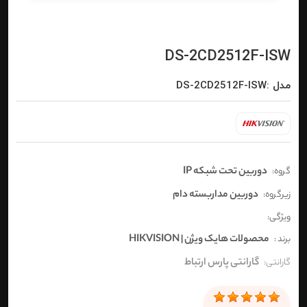
DS-2CD2512F-ISW
مدل :DS-2CD2512F-ISW
دوربین تحت شبکه IP
گروه:
دوربین مداربسته دام
زیرگروه:
ویژگی:
محصولات هایک ویژن | HIKVISION
برند :
گارانتی پارس ارتباط
گارانتی: