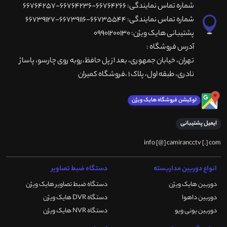
شماره تماس نمایندگی: 66764266-66764236-66764257
شماره تماس نمایندگی: 66735544-66739116-66739127
پشتیبانی هایک ویژن: 09901200130
آدرس فروشگاه :
تهران، خيابان جمهوری، بعد از پل حافظ،روبه روی چارسو، پاساژ
نادری، طبقه اول، پلاک 1 ،فروشگاه کمیران
لوکیشن فروشگاه هایک ویژن
ایمیل پشتیبانی
info [@] camirancctv [.] com
انواع دوربین مداربسته
دستگاه ضبط تصاویر
دوربین هایک ویژن
دستگاه ضبط تصاویر هایک ویژن
دوربین داهوا
دستگاه DVR هایک ویژن
دوربین یونی ویو
دستگاه NVR هایک ویژن