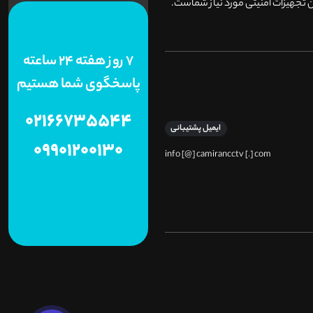
 تجهیزات امنیتی مورد نیاز شماست.
7 روز هفته 24 ساعته
پاسخگوی شما هستیم
02166735544
ایمیل پشتیبانی
09901200130
info [@] camirancctv [.] com