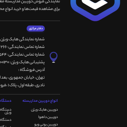
نمایندگی فروش دوربین مداربسته معتبر
برای مشاهده قیمت‌ها و خرید انواع محص
دفتر مرکزی
شماره نمایندگی هایک ویژن
شماره تماس نمایندگی: 66764266-66764236-66764257
شماره تماس نمایندگی: 66735544-66739116-66739127
پشتیبانی هایک ویژن: 09901200130
آدرس فروشگاه :
تهران، خيابان جمهوری، بعد ا
نادری، طبقه اول، پلاک 1 ،فروشگاه کمیران
انواع دوربین مداربسته
دستگاه 
دوربین هایک ویژن
دستگاه 
ویژن
دوربین داهوا
دستگاه DVR هایک ویژن
دوربین یونی ویو