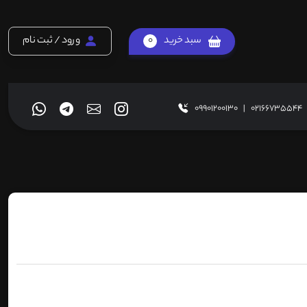
سبد خرید
0
ورود / ثبت نام
09901200130
|
02166735544