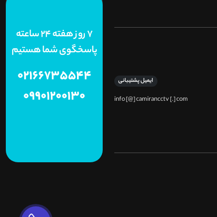
7 روز هفته 24 ساعته
پاسخگوی شما هستیم
02166735544
ایمیل پشتیبانی
09901200130
info [@] camirancctv [.] com