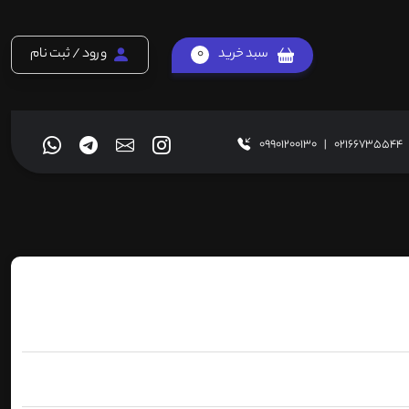
سبد خرید
0
ورود / ثبت نام
09901200130
|
02166735544