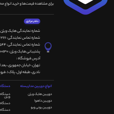
برای مشاهده قیمت‌ها و خرید انواع محص
دفتر مرکزی
شماره نمایندگی هایک ویژن
شماره تماس نمایندگی: 66764266-66764236-66764257
شماره تماس نمایندگی: 66735544-66739116-66739127
پشتیبانی هایک ویژن: 09901200130
آدرس فروشگاه :
تهران، خيابان جمهوری، بعد ا
نادری، طبقه اول، پلاک 1 ،فروشگاه کمیران
انواع دوربین مداربسته
دستگاه 
دوربین هایک ویژن
دستگاه 
ویژن
دوربین داهوا
دستگاه DVR هایک ویژن
دوربین یونی ویو
دستگاه NVR هایک ویژن